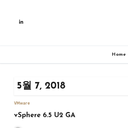
Skip
to
content
Home
5월 7, 2018
VMware
vSphere 6.5 U2 GA