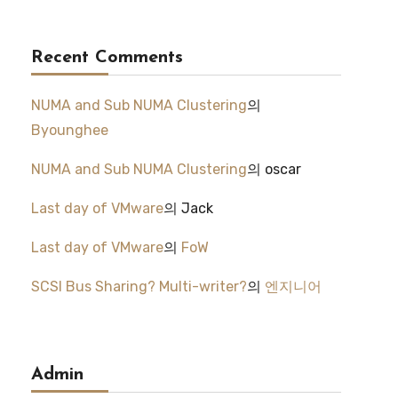
Recent Comments
NUMA and Sub NUMA Clustering
의
Byounghee
NUMA and Sub NUMA Clustering
의
oscar
Last day of VMware
의
Jack
Last day of VMware
의
FoW
SCSI Bus Sharing? Multi-writer?
의
엔지니어
Admin