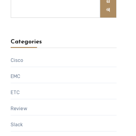
검
색
Categories
Cisco
EMC
ETC
Review
Slack