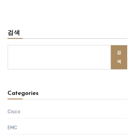
검색
검
색
Categories
Cisco
EMC