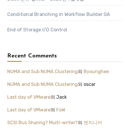
Conditional Branching in Workflow Builder GA
End of Storage I/O Control
Recent Comments
NUMA and Sub NUMA Clustering
의
Byounghee
NUMA and Sub NUMA Clustering
의
oscar
Last day of VMware
의
Jack
Last day of VMware
의
FoW
SCSI Bus Sharing? Multi-writer?
의
엔지니어