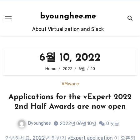
Skip
to
byounghee.me
content
About Virtualization and Slack
6월 10, 2022
Home
2022
6월
10
VMware
Applications for the vExpert 2022
2nd Half Awards are now open
Byounghee
2022년 06월 10일
0
댓글
안녕하세요. 2022년 하반기 vExpert application 이 오픈되