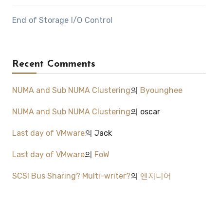
End of Storage I/O Control
Recent Comments
NUMA and Sub NUMA Clustering
의
Byounghee
NUMA and Sub NUMA Clustering
의
oscar
Last day of VMware
의
Jack
Last day of VMware
의
FoW
SCSI Bus Sharing? Multi-writer?
의
엔지니어