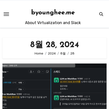
Skip
to
byounghee.me
content
About Virtualization and Slack
8월 28, 2024
Home
2024
8월
28