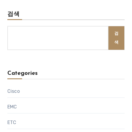
검색
검
색
Categories
Cisco
EMC
ETC