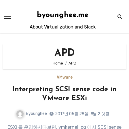
Skip
to
byounghee.me
content
About Virtualization and Slack
APD
Home
APD
VMware
Interpreting SCSI sense code in
VMware ESXi
Byounghee
2017년 05월 28일
2
댓글
ESXi 를 운영하시다보면, vmkernel log 에서 SCSI sense