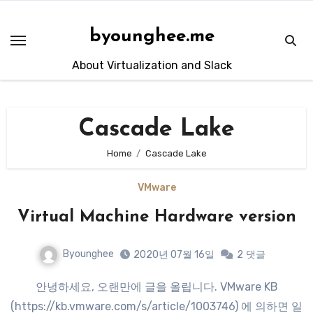
Skip
to
byounghee.me
content
About Virtualization and Slack
Cascade Lake
Home
Cascade Lake
VMware
Virtual Machine Hardware version
Byounghee
2020년 07월 16일
2
댓글
안녕하세요, 오랜만에 글을 올립니다. VMware KB
(https://kb.vmware.com/s/article/1003746) 에 의하면 일