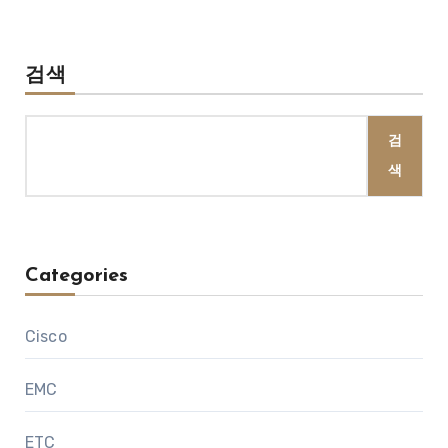
검색
검
색
Categories
Cisco
EMC
ETC