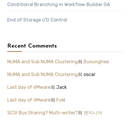
Conditional Branching in Workflow Builder GA
End of Storage I/O Control
Recent Comments
NUMA and Sub NUMA Clustering
의
Byounghee
NUMA and Sub NUMA Clustering
의
oscar
Last day of VMware
의
Jack
Last day of VMware
의
FoW
SCSI Bus Sharing? Multi-writer?
의
엔지니어