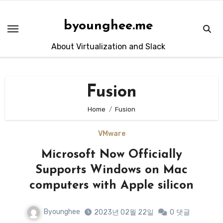
Skip
to
byounghee.me
content
About Virtualization and Slack
Fusion
Home
Fusion
VMware
Microsoft Now Officially
Supports Windows on Mac
computers with Apple silicon
Byounghee
2023년 02월 22일
0
댓글