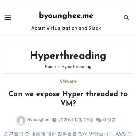
Skip
to
byounghee.me
content
About Virtualization and Slack
Hyperthreading
Home
Hyperthreading
VMware
Can we expose Hyper threaded to
VM?
Byounghee
2020년 12월 05일
0
댓글
최근들어 요 내용에 대한 질문들을 많이 받았습니다. AWS 의