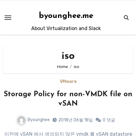
Skip
to
byounghee.me
content
About Virtualization and Slack
iso
Home
iso
VMware
Storage Policy for non-VMDK file on
vSAN
Byounghee
2018년 06월 18일
0
댓글
이전에 vSAN 에서 생성되지 않은 vmdk 를 vSAN datastore