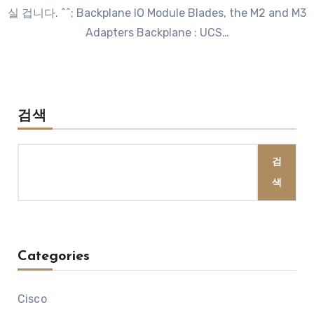
실 겁니다. ^^; Backplane IO Module Blades, the M2 and M3
Adapters Backplane : UCS…
검색
검
색
Categories
Cisco