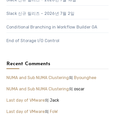
Slack 신규 릴리즈 – 2026년 7월 2일
Conditional Branching in Workflow Builder GA
End of Storage I/O Control
Recent Comments
NUMA and Sub NUMA Clustering
의
Byounghee
NUMA and Sub NUMA Clustering
의
oscar
Last day of VMware
의
Jack
Last day of VMware
의
FoW