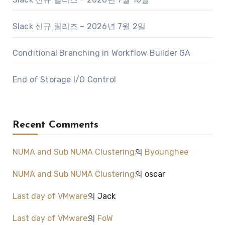
Slack 신규 릴리즈 – 2026년 7월 2일
Conditional Branching in Workflow Builder GA
End of Storage I/O Control
Recent Comments
NUMA and Sub NUMA Clustering
의
Byounghee
NUMA and Sub NUMA Clustering
의
oscar
Last day of VMware
의
Jack
Last day of VMware
의
FoW