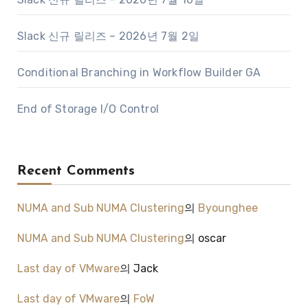
Slack 신규 릴리즈 – 2026년 7월 2일
Conditional Branching in Workflow Builder GA
End of Storage I/O Control
Recent Comments
NUMA and Sub NUMA Clustering
의
Byounghee
NUMA and Sub NUMA Clustering
의
oscar
Last day of VMware
의
Jack
Last day of VMware
의
FoW