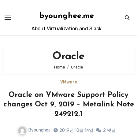
Skip
to
byounghee.me
content
About Virtualization and Slack
Oracle
Home
Oracle
VMware
Oracle on VMware Support Policy
changes Oct 9, 2019 – Metalink Note
249212.1
Byounghee
2019년 10월 14일
2
댓글