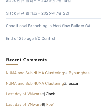
Slack 신규 릴리즈 – 2026년 7월 16일
Slack 신규 릴리즈 – 2026년 7월 2일
Conditional Branching in Workflow Builder GA
End of Storage I/O Control
Recent Comments
NUMA and Sub NUMA Clustering
의
Byounghee
NUMA and Sub NUMA Clustering
의
oscar
Last day of VMware
의
Jack
Last day of VMware
의
FoW