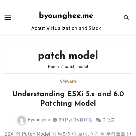
Skip
to
byounghee.me
content
About Virtualization and Slack
patch model
Home
patch model
VMware
Understanding ESXi 5.x and 6.0
Patching Model
Byounghee
2017년 05월 01일
0
댓글
ESXi 의 Patch Model 이 복잡하다 보니, 이러한 문의들을 받