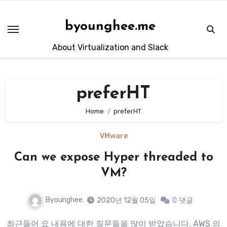
Skip
to
byounghee.me
content
About Virtualization and Slack
preferHT
Home
preferHT
VMware
Can we expose Hyper threaded to
VM?
Byounghee
2020년 12월 05일
0
댓글
최근들어 요 내용에 대한 질문들을 많이 받았습니다. AWS 의