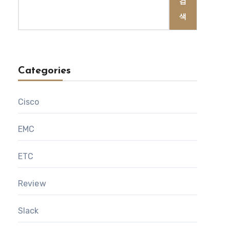
검
색
Categories
Cisco
EMC
ETC
Review
Slack