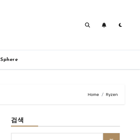
vSphere
Home
Ryzen
검색