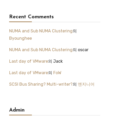
Recent Comments
NUMA and Sub NUMA Clustering
의
Byounghee
NUMA and Sub NUMA Clustering
의
oscar
Last day of VMware
의
Jack
Last day of VMware
의
FoW
SCSI Bus Sharing? Multi-writer?
의
엔지니어
Admin