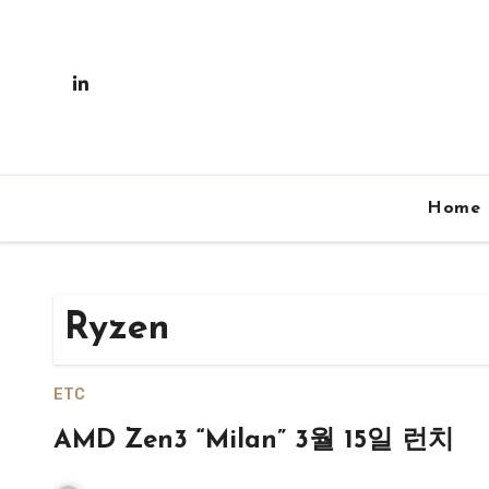
Skip
to
content
Home
Ryzen
ETC
AMD Zen3 “Milan” 3월 15일 런치