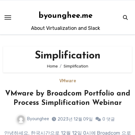
Skip
to
byounghee.me
content
About Virtualization and Slack
Simplification
Home
Simplification
VMware
VMware by Broadcom Portfolio and
Process Simplification Webinar
Byounghee
2023년 12월 09일
0
댓글
안녕하세요. 한국시간으로 12월 12일 0시에 Broadcom 으로