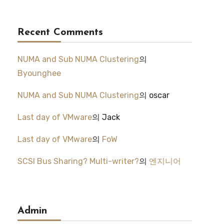
Recent Comments
NUMA and Sub NUMA Clustering
의
Byounghee
NUMA and Sub NUMA Clustering
의
oscar
Last day of VMware
의
Jack
Last day of VMware
의
FoW
SCSI Bus Sharing? Multi-writer?
의
엔지니어
Admin