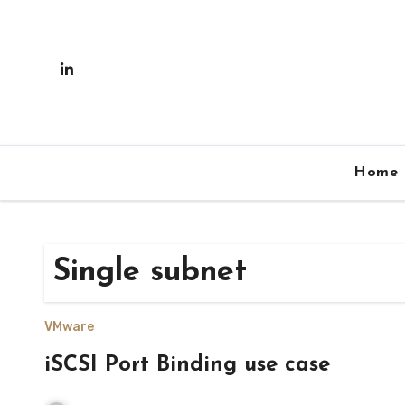
Skip
to
content
Home
Single subnet
VMware
iSCSI Port Binding use case