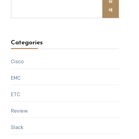
검
색
Categories
Cisco
EMC
ETC
Review
Slack