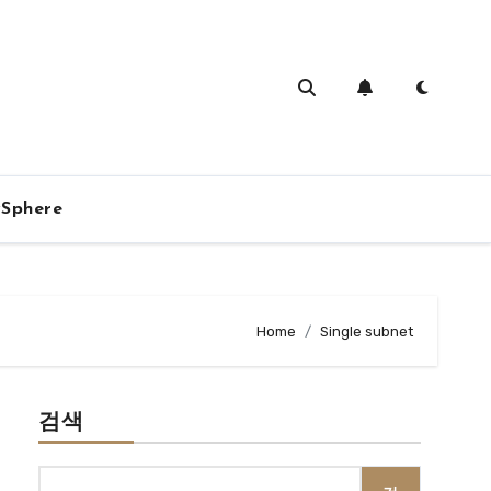
vSphere
Home
Single subnet
검색