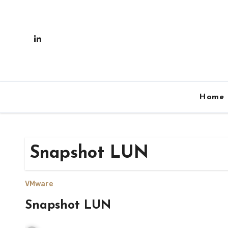
Skip
to
content
Home
Snapshot LUN
VMware
Snapshot LUN