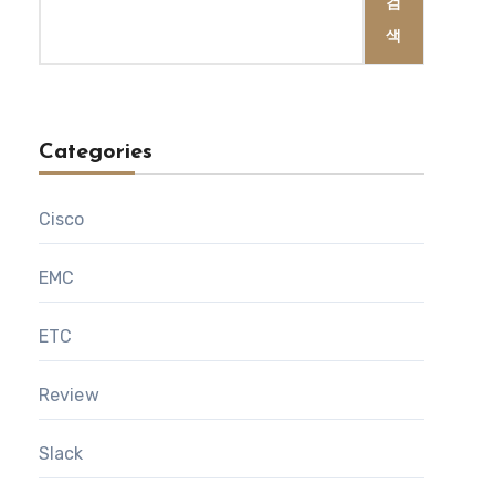
검
색
Categories
Cisco
EMC
ETC
Review
Slack