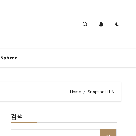
vSphere
Home
Snapshot LUN
검색