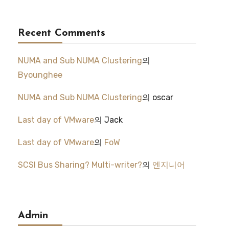
Recent Comments
NUMA and Sub NUMA Clustering
의
Byounghee
NUMA and Sub NUMA Clustering
의
oscar
Last day of VMware
의
Jack
Last day of VMware
의
FoW
SCSI Bus Sharing? Multi-writer?
의
엔지니어
Admin