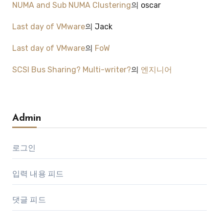
NUMA and Sub NUMA Clustering
의
oscar
Last day of VMware
의
Jack
Last day of VMware
의
FoW
SCSI Bus Sharing? Multi-writer?
의
엔지니어
Admin
로그인
입력 내용 피드
댓글 피드