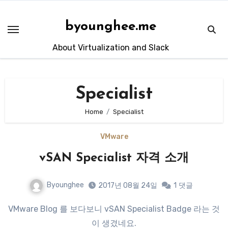
Skip
to
byounghee.me
content
About Virtualization and Slack
Specialist
Home
Specialist
VMware
vSAN Specialist 자격 소개
Byounghee
2017년 08월 24일
1
댓글
VMware Blog 를 보다보니 vSAN Specialist Badge 라는 것
이 생겼네요.