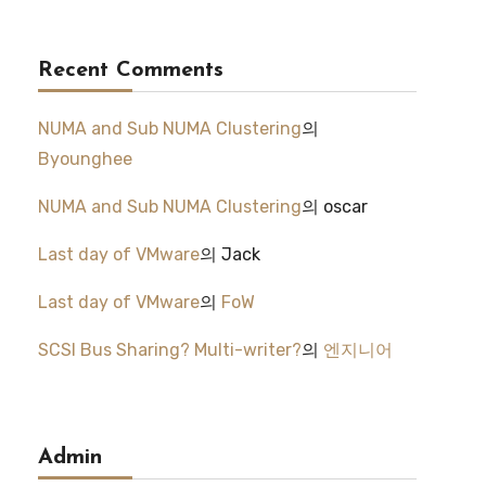
Recent Comments
NUMA and Sub NUMA Clustering
의
Byounghee
NUMA and Sub NUMA Clustering
의
oscar
Last day of VMware
의
Jack
Last day of VMware
의
FoW
SCSI Bus Sharing? Multi-writer?
의
엔지니어
Admin