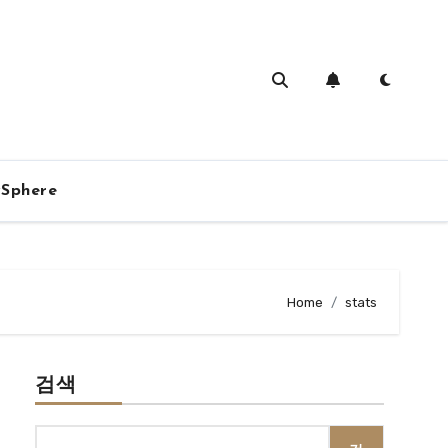
vSphere
Home
stats
검색