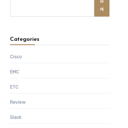
검
색
Categories
Cisco
EMC
ETC
Review
Slack