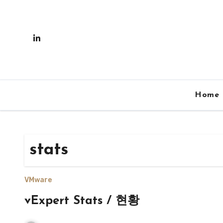
Skip
to
content
Home
stats
VMware
vExpert Stats / 현황