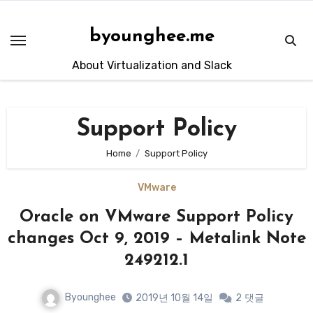
Skip
to
byounghee.me
content
About Virtualization and Slack
Support Policy
Home
Support Policy
VMware
Oracle on VMware Support Policy
changes Oct 9, 2019 – Metalink Note
249212.1
Byounghee
2019년 10월 14일
2
댓글