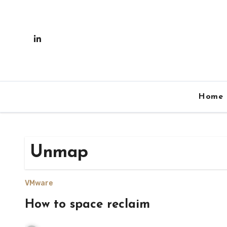
Skip
to
content
Home
Unmap
VMware
How to space reclaim