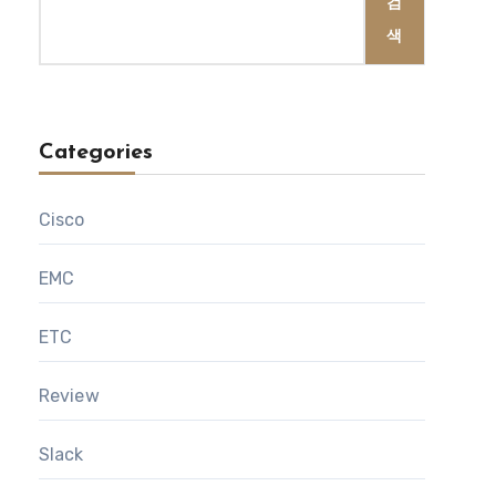
검
색
Categories
Cisco
EMC
ETC
Review
Slack