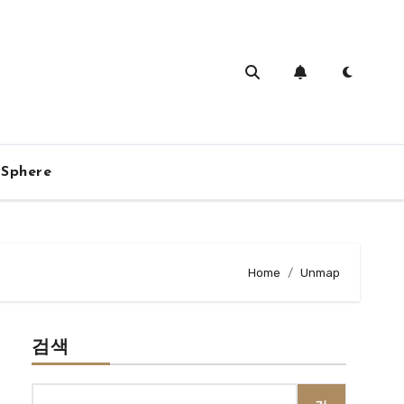
vSphere
Home
Unmap
검색