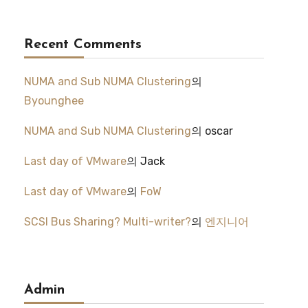
Recent Comments
NUMA and Sub NUMA Clustering
의
Byounghee
NUMA and Sub NUMA Clustering
의
oscar
Last day of VMware
의
Jack
Last day of VMware
의
FoW
SCSI Bus Sharing? Multi-writer?
의
엔지니어
Admin