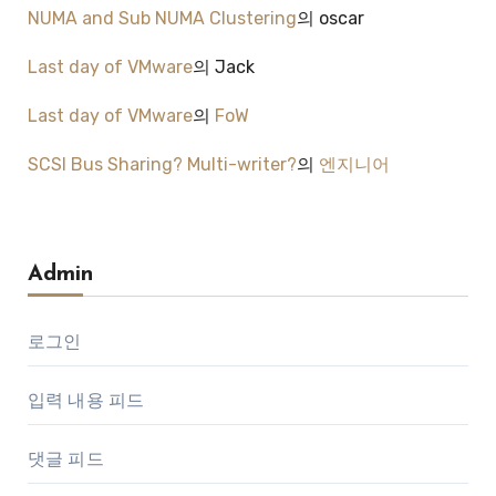
NUMA and Sub NUMA Clustering
의
oscar
Last day of VMware
의
Jack
Last day of VMware
의
FoW
SCSI Bus Sharing? Multi-writer?
의
엔지니어
Admin
로그인
입력 내용 피드
댓글 피드