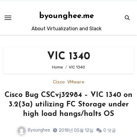
Skip
to
byounghee.me
content
About Virtualization and Slack
VIC 1340
Home
VIC 1340
Cisco
VMware
Cisco Bug CSCvj32984 – VIC 1340 on
3.2(3a) utilizing FC Storage under
high load hangs/halts OS
Byounghee
2018년 05월 12일
0
댓글