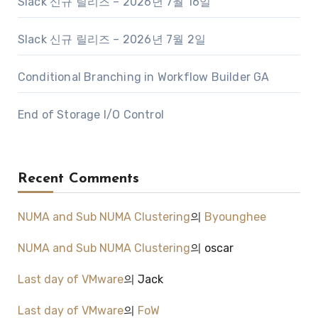
Slack 신규 릴리즈 – 2026년 7월 16일
Slack 신규 릴리즈 – 2026년 7월 2일
Conditional Branching in Workflow Builder GA
End of Storage I/O Control
Recent Comments
NUMA and Sub NUMA Clustering
의
Byounghee
NUMA and Sub NUMA Clustering
의
oscar
Last day of VMware
의
Jack
Last day of VMware
의
FoW