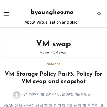
Skip
to
byounghee.me
content
About Virtualization and Slack
VM swap
Home
VM swap
VMware
VM Storage Policy Part3. Policy for
VM swap and snapshot
Byounghee
2017년 05월 08일
0
댓글
vSAN 에서 용량 계산을 할 때 한가지 고려해야 할 부분이 바