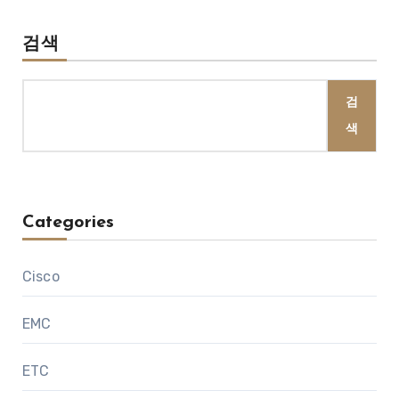
검색
검
색
Categories
Cisco
EMC
ETC