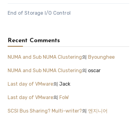
End of Storage I/O Control
Recent Comments
NUMA and Sub NUMA Clustering
의
Byounghee
NUMA and Sub NUMA Clustering
의
oscar
Last day of VMware
의
Jack
Last day of VMware
의
FoW
SCSI Bus Sharing? Multi-writer?
의
엔지니어