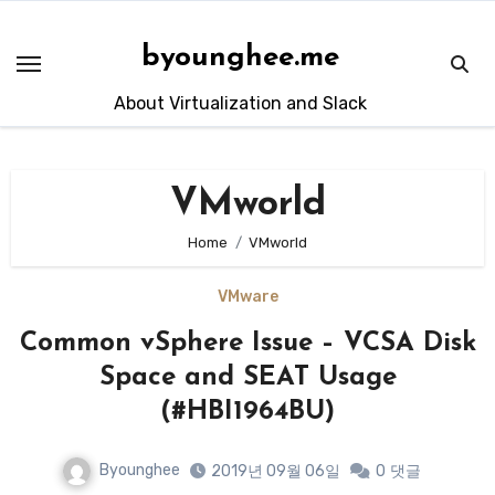
Skip
to
byounghee.me
content
About Virtualization and Slack
VMworld
Home
VMworld
VMware
Common vSphere Issue – VCSA Disk
Space and SEAT Usage
(#HBI1964BU)
Byounghee
2019년 09월 06일
0
댓글