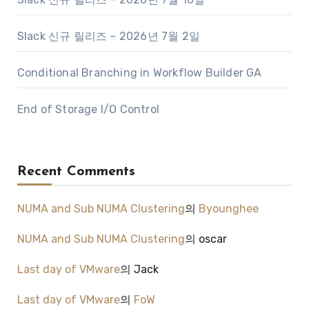
Slack 신규 릴리즈 – 2026년 7월 2일
Conditional Branching in Workflow Builder GA
End of Storage I/O Control
Recent Comments
NUMA and Sub NUMA Clustering
의
Byounghee
NUMA and Sub NUMA Clustering
의
oscar
Last day of VMware
의
Jack
Last day of VMware
의
FoW