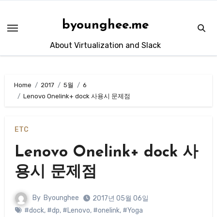
Skip
to
byounghee.me
content
About Virtualization and Slack
Home
2017
5월
6
Lenovo Onelink+ dock 사용시 문제점
ETC
Lenovo Onelink+ dock 사
용시 문제점
By
Byounghee
2017년 05월 06일
#dock
,
#dp
,
#Lenovo
,
#onelink
,
#Yoga