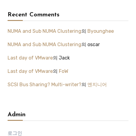
Recent Comments
NUMA and Sub NUMA Clustering
의
Byounghee
NUMA and Sub NUMA Clustering
의
oscar
Last day of VMware
의
Jack
Last day of VMware
의
FoW
SCSI Bus Sharing? Multi-writer?
의
엔지니어
Admin
로그인