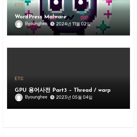
ETC
WordPress Malware
Byounghee
2024년 11월 02일
ETC
GPU 용어사전 Part3 – Thread / warp
Byounghee
2023년 05월 04일