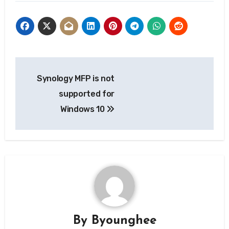
글
Synology MFP is not
탐
supported for
색
Windows 10
By
Byounghee