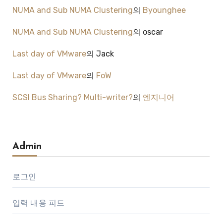
NUMA and Sub NUMA Clustering
의
Byounghee
NUMA and Sub NUMA Clustering
의
oscar
Last day of VMware
의
Jack
Last day of VMware
의
FoW
SCSI Bus Sharing? Multi-writer?
의
엔지니어
Admin
로그인
입력 내용 피드