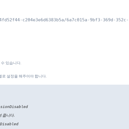
4fd52f44-c204e3e6d6383b5a/6a7c015a-9bf3-369d-352c-
볼 수 있습니다.
스트별로 설정을 해주어야 합니다.
isionDisabled
여 줍니다.
Disabled