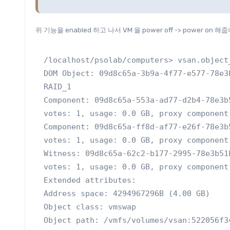
위 기능을 enabled 하고 나서 VM 을 power off -> power o
/localhost/psolab/computers> vsan.object
DOM Object: 09d8c65a-3b9a-4f77-e577-78e3
RAID_1

Component: 09d8c65a-553a-ad77-d2b4-78e3b
votes: 1, usage: 0.0 GB, proxy component:
Component: 09d8c65a-ff8d-af77-e26f-78e3b
votes: 1, usage: 0.0 GB, proxy component:
Witness: 09d8c65a-62c2-b177-2995-78e3b51
votes: 1, usage: 0.0 GB, proxy component:
Extended attributes:

Address space: 4294967296B (4.00 GB)

Object class: vmswap

Object path: /vmfs/volumes/vsan:522056f3