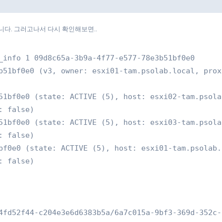
n 해줍니다. 그러고나서 다시 확인해보면..
_info 1 09d8c65a-3b9a-4f77-e577-78e3b51bf0e0

b51bf0e0 (v3, owner: esxi01-tam.psolab.local, prox
51bf0e0 (state: ACTIVE (5), host: esxi02-tam.psola
 false)

51bf0e0 (state: ACTIVE (5), host: esxi03-tam.psola
 false)

bf0e0 (state: ACTIVE (5), host: esxi01-tam.psolab.
 false)

4fd52f44-c204e3e6d6383b5a/6a7c015a-9bf3-369d-352c-