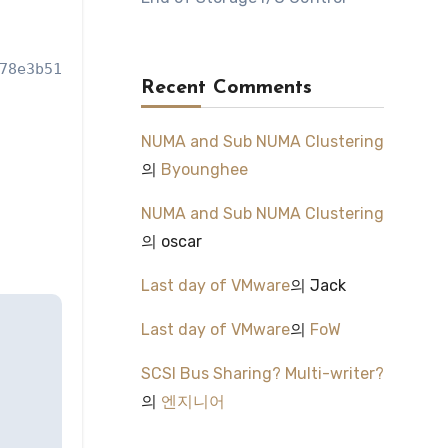
78e3b51ba054/MGMT_win2012-2384e4c1.vswp

Recent Comments
NUMA and Sub NUMA Clustering
의
Byounghee
NUMA and Sub NUMA Clustering
의
oscar
Last day of VMware
의
Jack
Last day of VMware
의
FoW
SCSI Bus Sharing? Multi-writer?
의
엔지니어