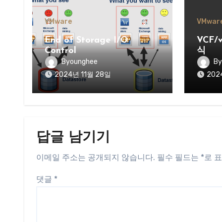
VMware
VMwar
End of Storage I/O
VCF
Control
식
Byounghee
By
2024년 11월 28일
202
답글 남기기
이메일 주소는 공개되지 않습니다.
필수 필드는
*
로 
댓글
*