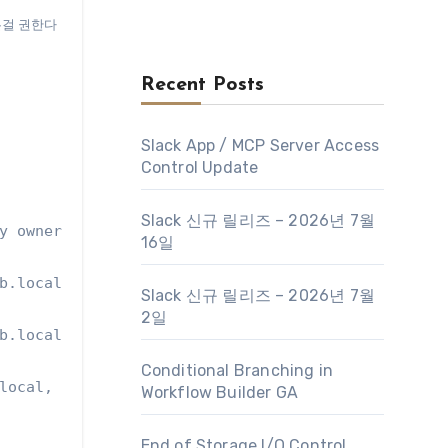
는걸 권한다
Recent Posts
Slack App / MCP Server Access
Control Update
Slack 신규 릴리즈 – 2026년 7월
y owner: None, policy: hostFailuresToTolerate = 1,
16일
b.local, md: naa.600508b1001cc1c3716dc07ea25533bf,
Slack 신규 릴리즈 – 2026년 7월
2일
b.local, md: naa.600508b1001cd1f30a63f55a3210d204,
Conditional Branching in
local, md: naa.600508b1001c58626c34074d3ebc3699, s
Workflow Builder GA
End of Storage I/O Control