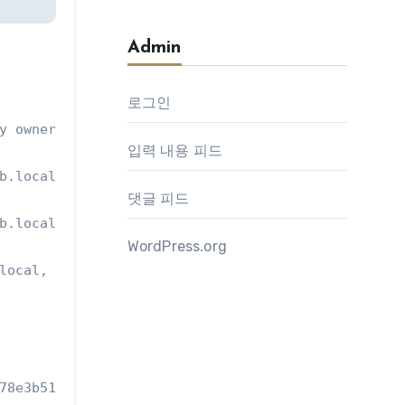
Admin
로그인
y owner: None, policy: hostFailuresToTolerate = 1,
입력 내용 피드
b.local, md: naa.600508b1001c58626c34074d3ebc3699,
댓글 피드
b.local, md: naa.600508b1001cc1c3716dc07ea25533bf,
WordPress.org
local, md: naa.600508b1001ce6636fdc3bd8a6724666, s
78e3b51ba054/MGMT_win2012-2384e4c1.vswp
