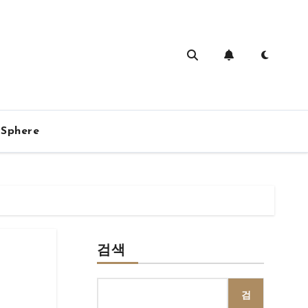
vSphere
검색
검