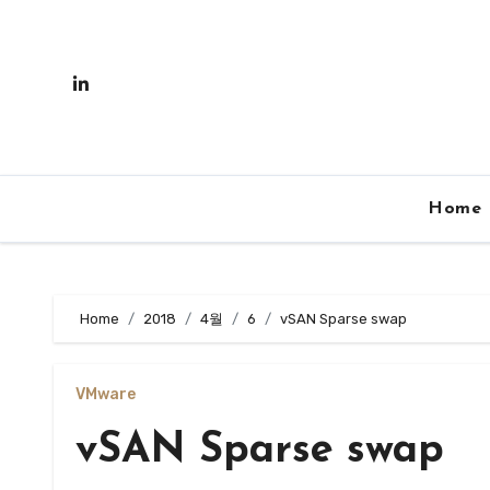
Skip
to
content
Home
Home
2018
4월
6
vSAN Sparse swap
VMware
vSAN Sparse swap