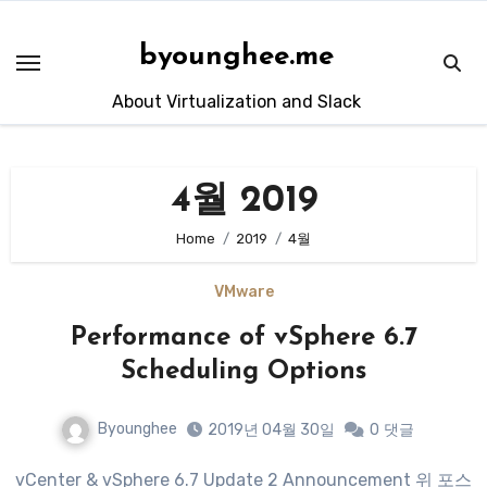
Skip
to
byounghee.me
content
About Virtualization and Slack
4월 2019
Home
2019
4월
VMware
Performance of vSphere 6.7
Scheduling Options
Byounghee
2019년 04월 30일
0
댓글
vCenter & vSphere 6.7 Update 2 Announcement 위 포스