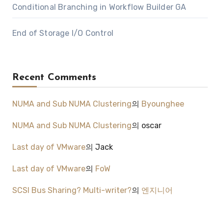
Conditional Branching in Workflow Builder GA
End of Storage I/O Control
Recent Comments
NUMA and Sub NUMA Clustering
의
Byounghee
NUMA and Sub NUMA Clustering
의
oscar
Last day of VMware
의
Jack
Last day of VMware
의
FoW
SCSI Bus Sharing? Multi-writer?
의
엔지니어