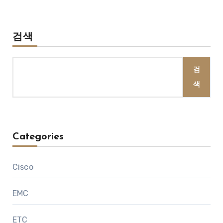
검색
검
색
Categories
Cisco
EMC
ETC