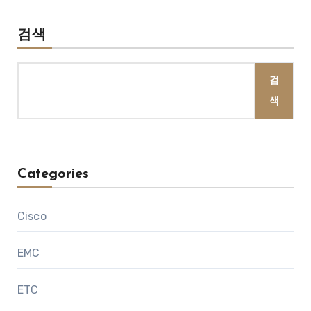
검색
검
색
Categories
Cisco
EMC
ETC