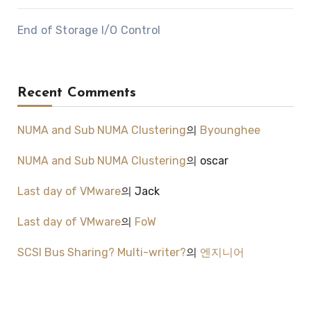
End of Storage I/O Control
Recent Comments
NUMA and Sub NUMA Clustering
의
Byounghee
NUMA and Sub NUMA Clustering
의
oscar
Last day of VMware
의
Jack
Last day of VMware
의
FoW
SCSI Bus Sharing? Multi-writer?
의
엔지니어