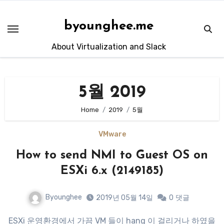
Skip
to
byounghee.me
content
About Virtualization and Slack
5월 2019
Home
2019
5월
VMware
How to send NMI to Guest OS on
ESXi 6.x (2149185)
Byounghee
2019년 05월 14일
0
댓글
ESXi 운영환경에서 가끔 VM 들이 hang 이 걸리거나 하였을