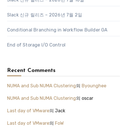
Slack 신규 릴리즈 – 2026년 7월 2일
Conditional Branching in Workflow Builder GA
End of Storage I/O Control
Recent Comments
NUMA and Sub NUMA Clustering
의
Byounghee
NUMA and Sub NUMA Clustering
의
oscar
Last day of VMware
의
Jack
Last day of VMware
의
FoW