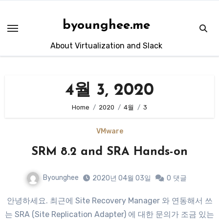
Skip
to
byounghee.me
content
About Virtualization and Slack
4월 3, 2020
Home
2020
4월
3
VMware
SRM 8.2 and SRA Hands-on
Byounghee
2020년 04월 03일
0
댓글
안녕하세요. 최근에 Site Recovery Manager 와 연동해서 쓰
는 SRA (Site Replication Adapter) 에 대한 문의가 조금 있는