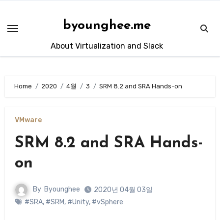
Skip
to
byounghee.me
content
About Virtualization and Slack
Home
2020
4월
3
SRM 8.2 and SRA Hands-on
VMware
SRM 8.2 and SRA Hands-
on
By
Byounghee
2020년 04월 03일
#SRA
,
#SRM
,
#Unity
,
#vSphere