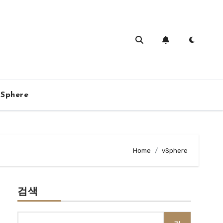
vSphere
Home
vSphere
검색