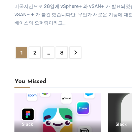
미국시간으로 28일에 vSphere+ 와 vSAN+ 가 발표되었습니다. Announcing VMware vSphere+ and VMware
vSAN+ + 가 붙긴 했습니다만, 무언가 새로운 기능에 대한 
베이스의 오퍼링이라고…
글
1
2
…
8
페
이
You Missed
지
매
김
Slack
Slack