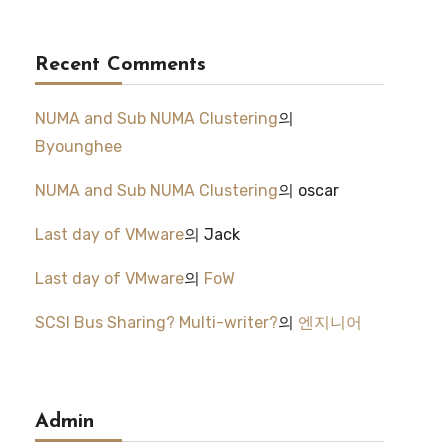
Recent Comments
NUMA and Sub NUMA Clustering
의
Byounghee
NUMA and Sub NUMA Clustering
의
oscar
Last day of VMware
의
Jack
Last day of VMware
의
FoW
SCSI Bus Sharing? Multi-writer?
의
엔지니어
Admin