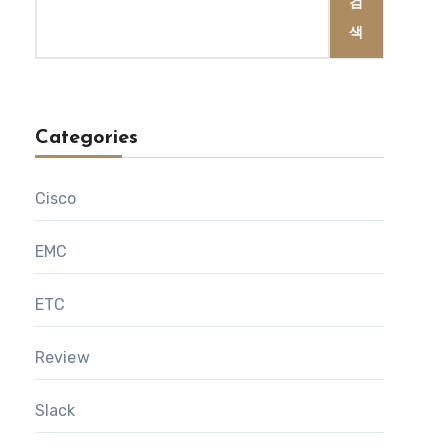
검
색
Categories
Cisco
EMC
ETC
Review
Slack