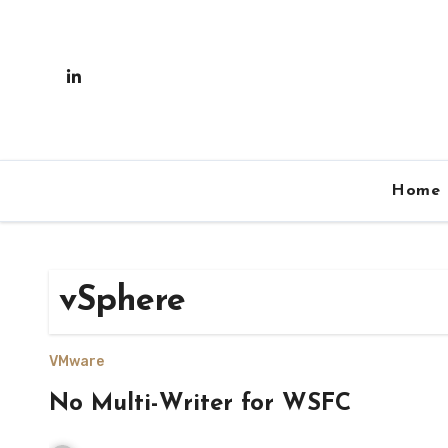
Skip
to
content
Home
vSphere
VMware
No Multi-Writer for WSFC