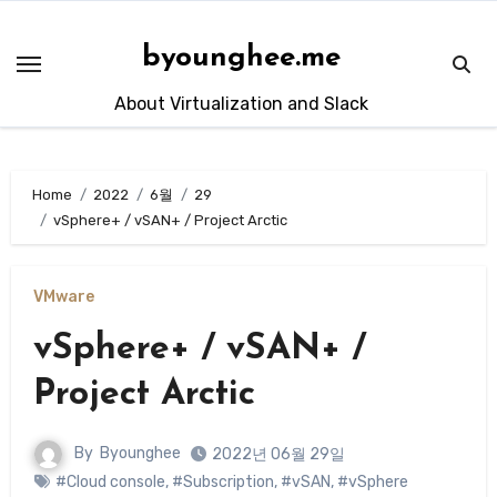
Skip
to
byounghee.me
content
About Virtualization and Slack
Home
2022
6월
29
vSphere+ / vSAN+ / Project Arctic
VMware
vSphere+ / vSAN+ /
Project Arctic
By
Byounghee
2022년 06월 29일
#Cloud console
,
#Subscription
,
#vSAN
,
#vSphere