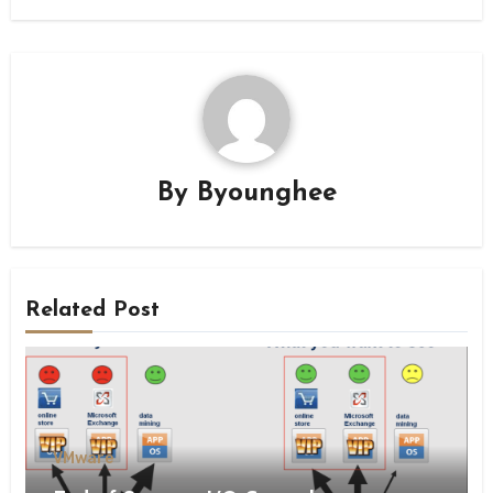
By
Byounghee
Related Post
VMware