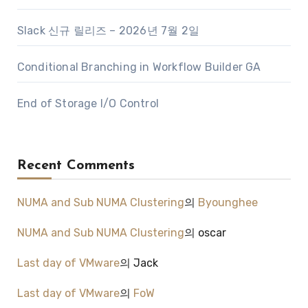
Slack 신규 릴리즈 – 2026년 7월 2일
Conditional Branching in Workflow Builder GA
End of Storage I/O Control
Recent Comments
NUMA and Sub NUMA Clustering
의
Byounghee
NUMA and Sub NUMA Clustering
의
oscar
Last day of VMware
의
Jack
Last day of VMware
의
FoW