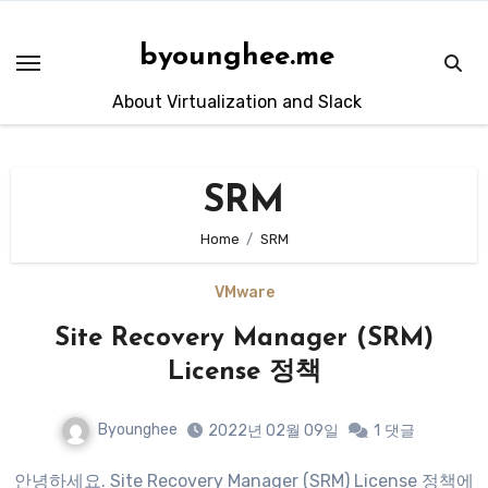
Skip
to
byounghee.me
content
About Virtualization and Slack
SRM
Home
SRM
VMware
Site Recovery Manager (SRM)
License 정책
Byounghee
2022년 02월 09일
1
댓글
안녕하세요. Site Recovery Manager (SRM) License 정책에