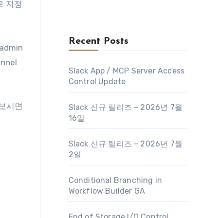
로 지정
Recent Posts
admin
nnel
Slack App / MCP Server Access
Control Update
 보시면
Slack 신규 릴리즈 – 2026년 7월
16일
Slack 신규 릴리즈 – 2026년 7월
2일
Conditional Branching in
Workflow Builder GA
End of Storage I/O Control