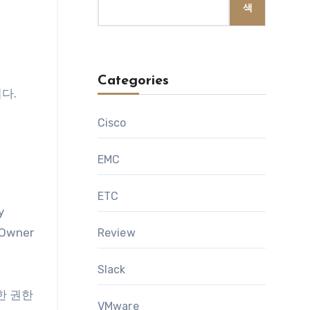
색
Categories
니다.
Cisco
EMC
ETC
y
Owner
Review
Slack
일한 권한
VMware