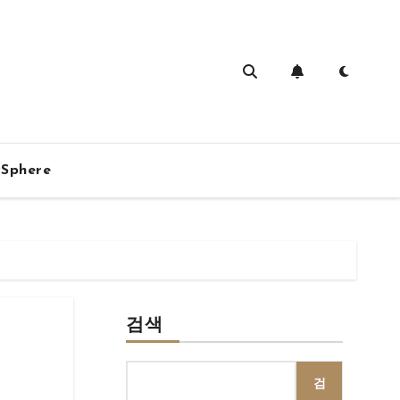
vSphere
검색
검