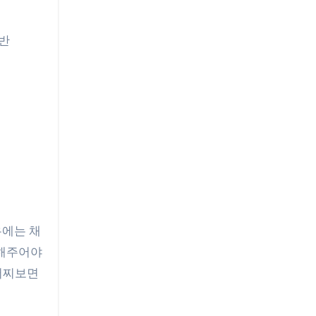
일반
경우에는 채
정해주어야
(어찌보면