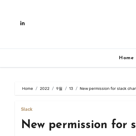
Skip
to
content
Home
Home
2022
9월
13
New permission for slack cha
Slack
New permission for s