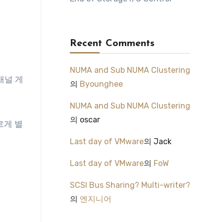
Recent Comments
NUMA and Sub NUMA Clustering
티채널 게
의
Byounghee
NUMA and Sub NUMA Clustering
의
oscar
다르게 별
Last day of VMware
의
Jack
Last day of VMware
의
FoW
SCSI Bus Sharing? Multi-writer?
의
엔지니어