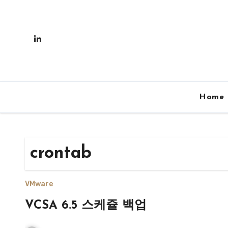
Skip
to
content
Home
crontab
VMware
VCSA 6.5 스케쥴 백업