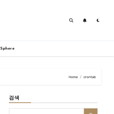
vSphere
Home
crontab
검색