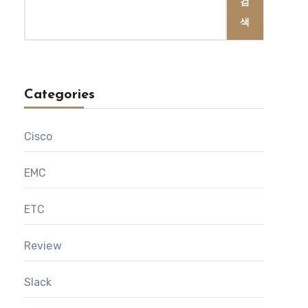
검
색
Categories
Cisco
EMC
ETC
Review
Slack