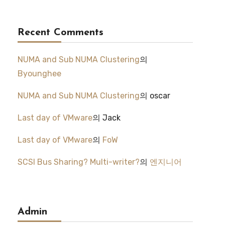
Recent Comments
NUMA and Sub NUMA Clustering
의
Byounghee
NUMA and Sub NUMA Clustering
의
oscar
Last day of VMware
의
Jack
Last day of VMware
의
FoW
SCSI Bus Sharing? Multi-writer?
의
엔지니어
Admin