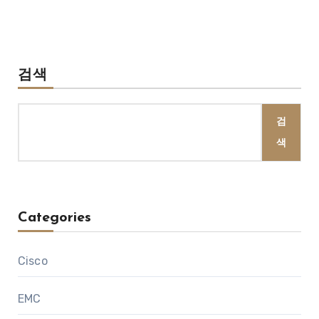
검색
검
색
Categories
Cisco
EMC