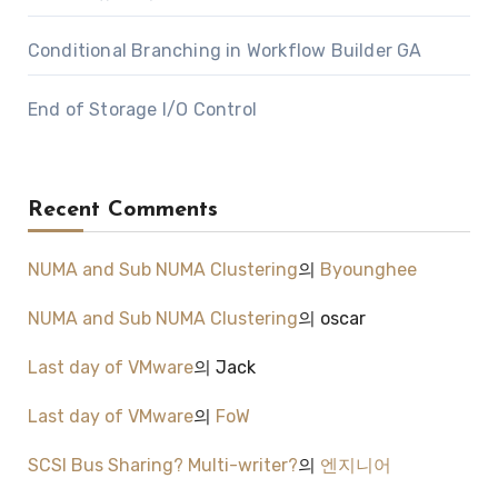
Conditional Branching in Workflow Builder GA
End of Storage I/O Control
Recent Comments
NUMA and Sub NUMA Clustering
의
Byounghee
NUMA and Sub NUMA Clustering
의
oscar
Last day of VMware
의
Jack
Last day of VMware
의
FoW
SCSI Bus Sharing? Multi-writer?
의
엔지니어