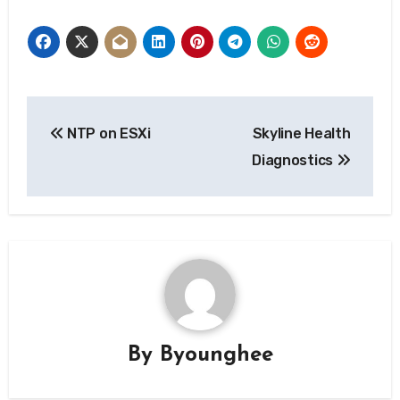
글
NTP on ESXi
Skyline Health
탐
Diagnostics
색
By
Byounghee