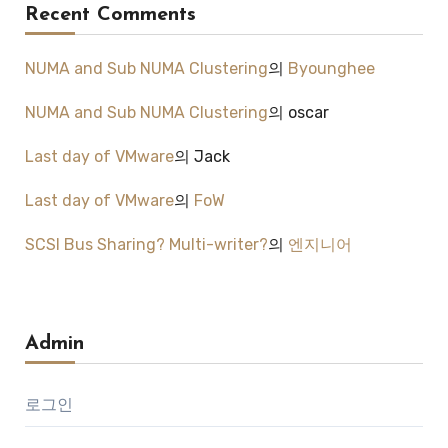
Recent Comments
NUMA and Sub NUMA Clustering
의
Byounghee
NUMA and Sub NUMA Clustering
의
oscar
Last day of VMware
의
Jack
Last day of VMware
의
FoW
SCSI Bus Sharing? Multi-writer?
의
엔지니어
Admin
로그인