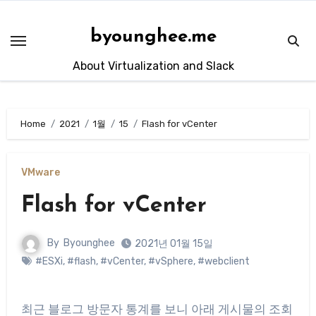
Skip
to
byounghee.me
content
About Virtualization and Slack
Home
2021
1월
15
Flash for vCenter
VMware
Flash for vCenter
By
Byounghee
2021년 01월 15일
#ESXi
,
#flash
,
#vCenter
,
#vSphere
,
#webclient
최근 블로그 방문자 통계를 보니 아래 게시물의 조회