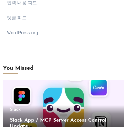
입력 내용 피드
댓글 피드
WordPress.org
You Missed
Slack
Slack App / MCP Server Access Control
Update