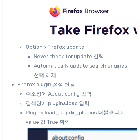
Option > Firefox update
Never check for update 선택
Automatically update search engines
선택 해제
Firefox plugin 설정 변경
주소창에 About:config 입력
검색창에 plugins.load 입력
Plugins.load_appdir_plugins 더블클릭 >
value 값 True 확인