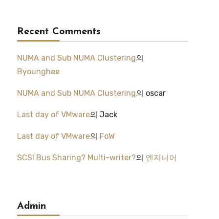
Recent Comments
NUMA and Sub NUMA Clustering
의
Byounghee
NUMA and Sub NUMA Clustering
의
oscar
Last day of VMware
의
Jack
Last day of VMware
의
FoW
SCSI Bus Sharing? Multi-writer?
의
엔지니어
Admin