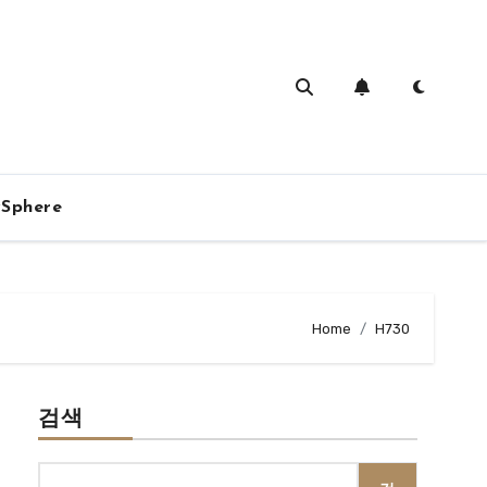
vSphere
Home
H730
검색