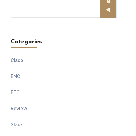
검
색
Categories
Cisco
EMC
ETC
Review
Slack