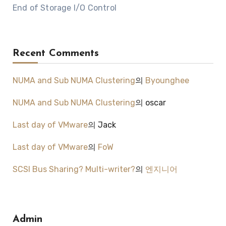
End of Storage I/O Control
Recent Comments
NUMA and Sub NUMA Clustering
의
Byounghee
NUMA and Sub NUMA Clustering
의
oscar
Last day of VMware
의
Jack
Last day of VMware
의
FoW
SCSI Bus Sharing? Multi-writer?
의
엔지니어
Admin