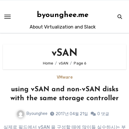
Skip
to
byounghee.me
content
About Virtualization and Slack
vSAN
Home
vSAN
Page 6
VMware
using vSAN and non-vSAN disks
with the same storage controller
Byounghee
2017년 04월 21일
0
댓글
실제로 필드에서 vSAN 을 구성할 때에 많이들 실수하시는 부