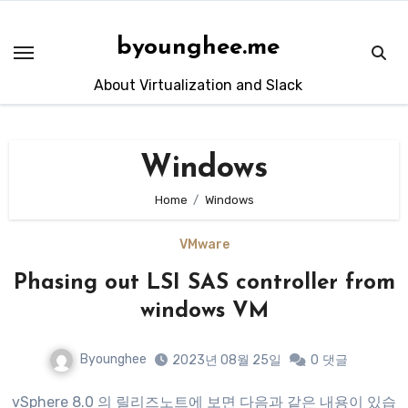
Skip
to
byounghee.me
content
About Virtualization and Slack
Windows
Home
Windows
VMware
Phasing out LSI SAS controller from
windows VM
Byounghee
2023년 08월 25일
0
댓글
vSphere 8.0 의 릴리즈노트에 보면 다음과 같은 내용이 있습