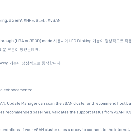
king
,
#Gen9
,
#HPE
,
#LED
,
#vSAN
려운 부분이 있었는데요,
Blinking 기능이 정상적으로 동작합니다.
and enhancements:
AN. Update Manager can scan the vSAN cluster and recommend host ba
ages recommended baselines, validates the support status from vSAN HC