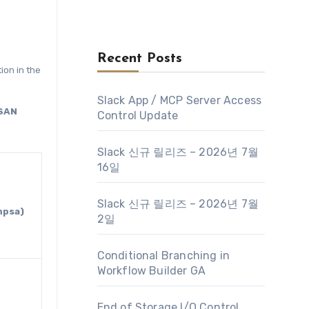
Recent Posts
ion in the
Slack App / MCP Server Access
vSAN
Control Update
Slack 신규 릴리즈 – 2026년 7월
16일
Slack 신규 릴리즈 – 2026년 7월
hpsa)
2일
Conditional Branching in
Workflow Builder GA
End of Storage I/O Control