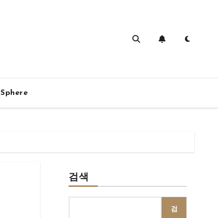
vSphere
검색
검