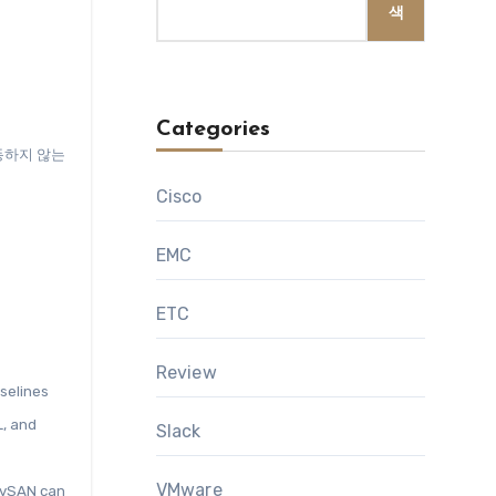
색
Categories
Cisco
EMC
ETC
Review
selines
L, and
Slack
VMware