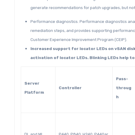
generate recommendations for patch upgrades, but not
Performance diagnostics. Performance diagnostics anal
remediation steps, and provides supporting performance 
Customer Experience Improvement Program (CEIP).
Increased support for locator LEDs on vSAN dis
activation of locator LEDs. Blinking LEDs help to 
Pass-
Server
Controller
throug
Platform
h
DL and ML
P440, P840, H240, P440ar,