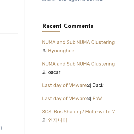
Recent Comments
NUMA and Sub NUMA Clustering
의
Byounghee
NUMA and Sub NUMA Clustering
의
oscar
Last day of VMware
의
Jack
Last day of VMware
의
FoW
SCSI Bus Sharing? Multi-writer?
의
엔지니어
)