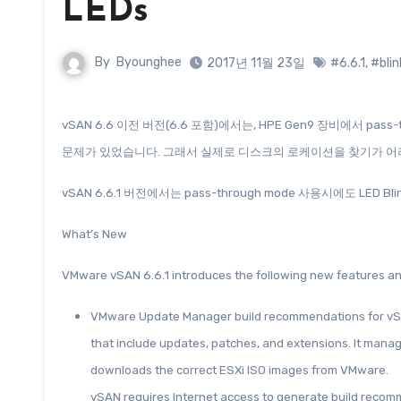
LEDs
By
Byounghee
2017년 11월 23일
#6.6.1
,
#blin
vSAN 6.6 이전 버전(6.6 포함)에서는, HPE Gen9 장비에서 pass-through (HBA or JBOD) mode 사용시에 LED Blinking 기능이 정상적으로 작동하지 않는
문제가 있었습니다. 그래서 실제로 디스크의 로케이션을 찾기가 어
vSAN 6.6.1 버전에서는 pass-through mode 사용시에도 LED 
What’s New
VMware vSAN 6.6.1 introduces the following new features 
VMware Update Manager build recommendations for vS
that include updates, patches, and extensions. It man
downloads the correct ESXi ISO images from VMware.
vSAN requires Internet access to generate build recommendations. If your vSAN cluster uses a proxy to connect to the Internet, vSAN can