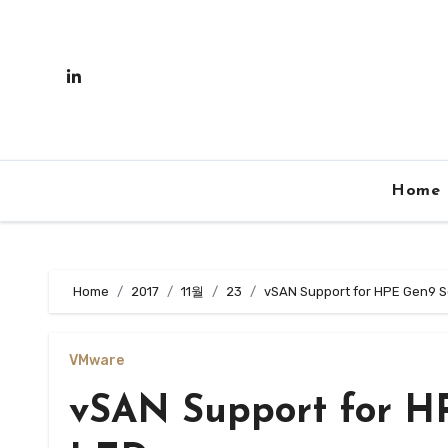
Skip
to
content
Home
Home
2017
11월
23
vSAN Support for HPE Gen9 S
VMware
vSAN Support for H