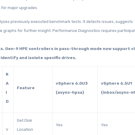
 for major upgrades.
yzes previously executed benchmark tests. It detects issues, suggests
graphs for further insight. Performance Diagnostics requires participat
ks. Gen-9 HPE controllers in pass-through mode now support 
identify and isolate specific drives.
R
A
vSphere 6.0U3
vSphere 6.5U1
Feature
I
(async-hpsa)
(inbox/async-n
D
Get Disk
Yes
Yes
Location
Y