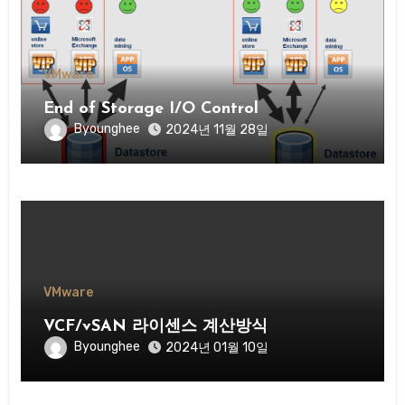
VMware
End of Storage I/O Control
Byounghee
2024년 11월 28일
VMware
VCF/vSAN 라이센스 계산방식
Byounghee
2024년 01월 10일