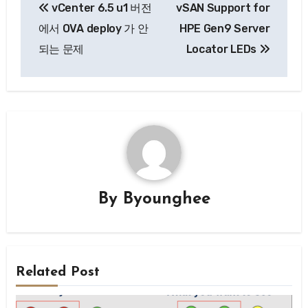
vCenter 6.5 u1 버전
vSAN Support for
탐
에서 OVA deploy 가 안
HPE Gen9 Server
색
되는 문제
Locator LEDs
By
Byounghee
Related Post