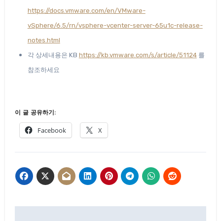
https://docs.vmware.com/en/VMware-
vSphere/6.5/rn/vsphere-vcenter-server-65u1c-release-
notes.html
각 상세내용은 KB
https://kb.vmware.com/s/article/51124
를
참조하세요
이 글 공유하기:
Facebook
X
글