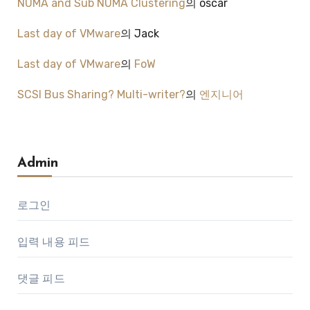
NUMA and Sub NUMA Clustering
의
oscar
Last day of VMware
의
Jack
Last day of VMware
의
FoW
SCSI Bus Sharing? Multi-writer?
의
엔지니어
Admin
로그인
입력 내용 피드
댓글 피드