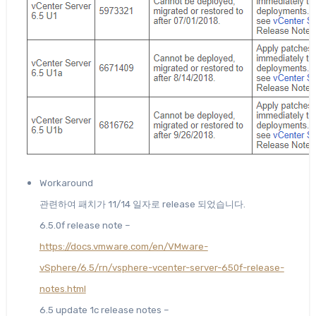
Workaround
관련하여 패치가 11/14 일자로 release 되었습니다.
6.5.0f release note –
https://docs.vmware.com/en/VMware-
vSphere/6.5/rn/vsphere-vcenter-server-650f-release-
notes.html
6.5 update 1c release notes –