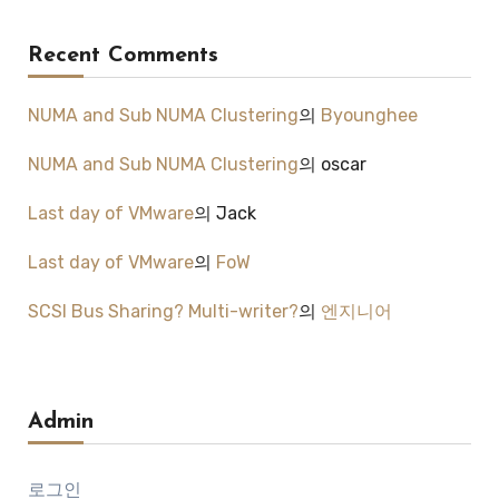
Recent Comments
NUMA and Sub NUMA Clustering
의
Byounghee
NUMA and Sub NUMA Clustering
의
oscar
Last day of VMware
의
Jack
Last day of VMware
의
FoW
SCSI Bus Sharing? Multi-writer?
의
엔지니어
Admin
로그인