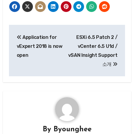
글
Application for
ESXi 6.5 Patch 2 /
탐
vExpert 2018 is now
vCenter 6.5 U1d /
색
open
vSAN Insight Support
소개
By
Byounghee