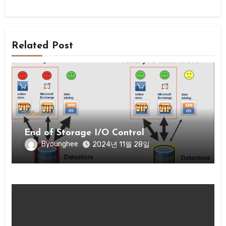
Related Post
VMware
End of Storage I/O Control
Byounghee
2024년 11월 28일