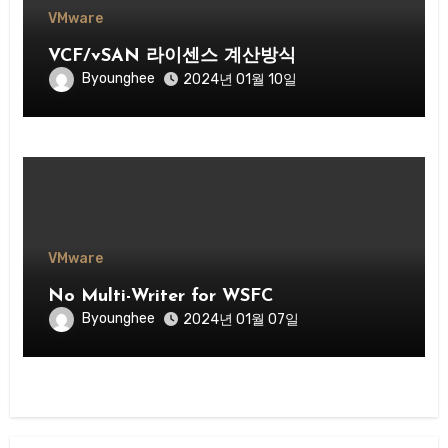
VMware
VCF/vSAN 라이센스 계산방식
Byounghee
2024년 01월 10일
VMware
No Multi-Writer for WSFC
Byounghee
2024년 01월 07일