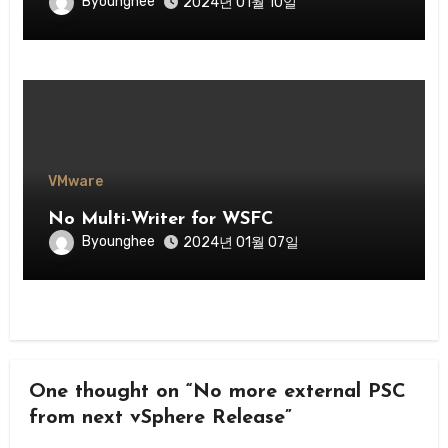
Byounghee
2024년 01월 10일
VMware
No Multi-Writer for WSFC
Byounghee
2024년 01월 07일
One thought on “No more external PSC
from next vSphere Release”