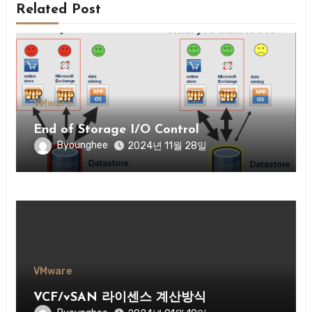
Related Post
VMware
End of Storage I/O Control
Byounghee
2024년 11월 28일
VMware
VCF/vSAN 라이센스 계산방식