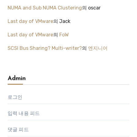
NUMA and Sub NUMA Clustering
의
oscar
Last day of VMware
의
Jack
Last day of VMware
의
FoW
SCSI Bus Sharing? Multi-writer?
의
엔지니어
Admin
로그인
입력 내용 피드
댓글 피드