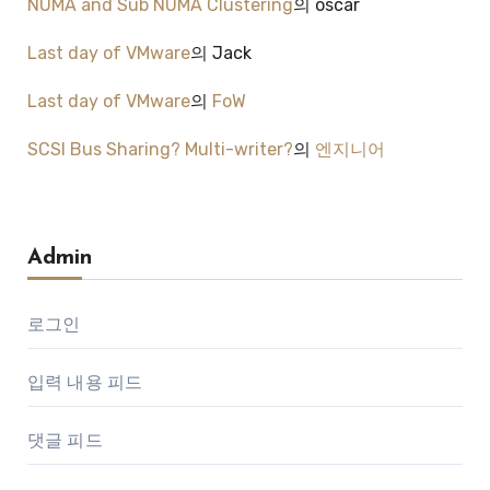
NUMA and Sub NUMA Clustering
의
oscar
Last day of VMware
의
Jack
Last day of VMware
의
FoW
SCSI Bus Sharing? Multi-writer?
의
엔지니어
Admin
로그인
입력 내용 피드
댓글 피드