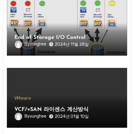
VMware
End of Storage I/O Control
Byounghee
2024년 11월 28일
VMware
VCF/vSAN 라이센스 계산방식
Byounghee
2024년 01월 10일