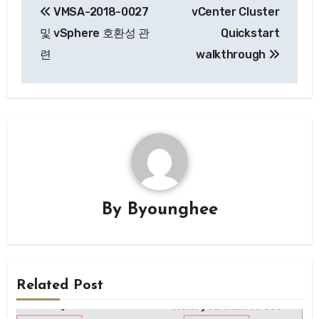
VMSA-2018-0027
vCenter Cluster
탐
및 vSphere 호환성 관
Quickstart
색
련
walkthrough
By
Byounghee
Related Post