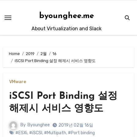
Skip
to
byounghee.me
content
About Virtualization and Slack
Home
2019
2월
16
iSCSI Port Binding 설정 해제시 서비스 영향도
VMware
iSCSI Port Binding 설정
해제시 서비스 영향도
By
Byounghee
2019년 02월 16일
#ESXi
,
#iSCSI
,
#Multipath
,
#Port binding