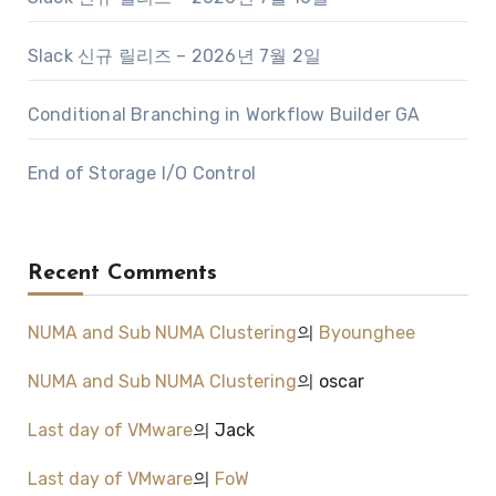
Slack 신규 릴리즈 – 2026년 7월 2일
Conditional Branching in Workflow Builder GA
End of Storage I/O Control
Recent Comments
NUMA and Sub NUMA Clustering
의
Byounghee
NUMA and Sub NUMA Clustering
의
oscar
Last day of VMware
의
Jack
Last day of VMware
의
FoW