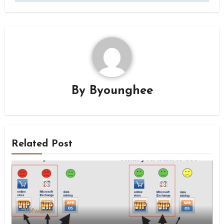
By
Byounghee
Related Post
VMware