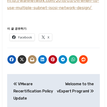
http://wahlnetwork.com/2015/03/09/when-to-
use-multiple-subnet-iscsi-network-design/
이 글 공유하기:
Facebook
X
글
VMware
Welcome to the
탐
Recertification Policy
vExpert Program!
색
Update